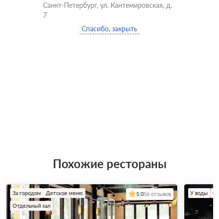
Санкт-Петербург, ул. Кантемировская, д.
7
Спасибо, закрыть
Похожие рестораны
За городом
Детское меню
У воды
Сц
5.0
56 отзывов
Отдельный зал