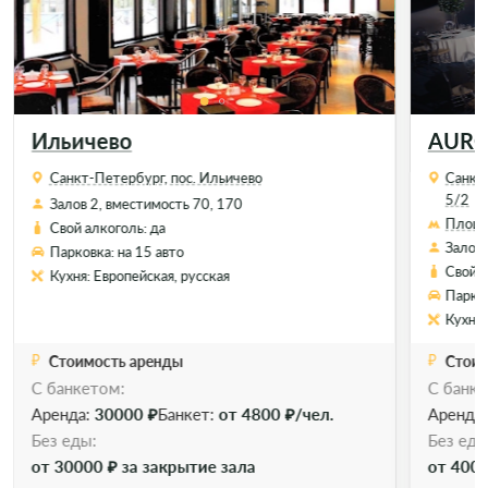
Ильичево
AUROR
Санкт-Петербург, пос. Ильичево
Санкт-
5/2
Залов 2, вместимость 70, 170
Площа
Свой алкоголь: да
Залов 
Парковка: на 15 авто
Свой а
Кухня: Европейская, русская
Парков
Кухня:
Стоимость аренды
Стоим
С банкетом:
С банке
Аренда:
30000 ₽
Банкет:
от 4800 ₽/чел.
Аренда
Без еды:
Без еды
от 30000 ₽ за закрытие зала
от 4000