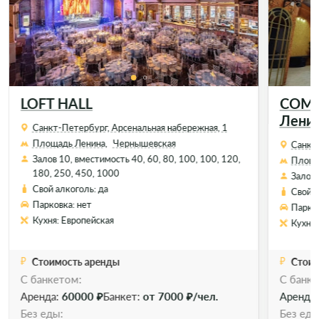
LOFT HALL
COM.
Лени
Санкт-Петербург, Арсенальная набережная, 1
Площадь Ленина,
Чернышевская
Санкт-
Залов 10, вместимость 40, 60, 80, 100, 100, 120,
Площа
180, 250, 450, 1000
Залов 
Свой алкоголь: да
Свой а
Парковка: нет
Парков
Кухня: Европейская
Кухня:
Стоимость аренды
Стоим
С банкетом:
C банке
Аренда:
60000 ₽
Банкет:
от 7000 ₽/чел.
Аренда
Без еды:
Без еды