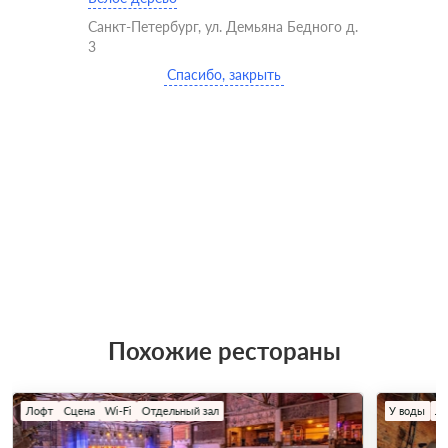
Санкт-Петербург, ул. Демьяна Бедного д.
3
Спасибо, закрыть
Похожие рестораны
Лофт
Сцена
Wi-Fi
Отдельный зал
У воды
Л