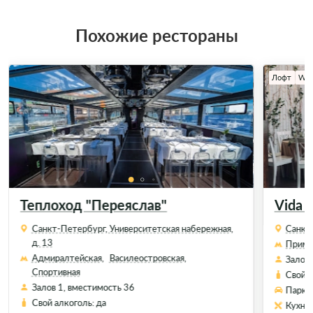
Похожие рестораны
Лофт
Wi-
Теплоход "Переяслав"
Vida R
Санкт-Петербург, Университетская набережная,
Санкт-
д. 13
Примо
Адмиралтейская,
Василеостровская,
Залов 
Спортивная
Свой а
Залов 1, вместимость 36
Парков
Свой алкоголь: да
Кухня: