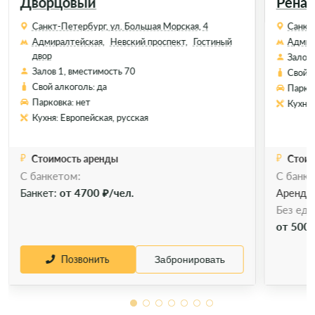
Дворцовый
Ренар
Санкт-Петербург, ул. Большая Морская, 4
Санкт-
Адмиралтейская,
Невский проспект,
Гостиный
Адмир
двор
Залов 
Залов 1, вместимость 70
Свой а
Свой алкоголь: да
Парков
Парковка: нет
Кухня:
Кухня: Европейская, русская
Стоимость аренды
Стоим
C банкетом:
С банке
Банкет:
от 4700 ₽/чел.
Аренда
Без еды
от 5000
Позвонить
Забронировать