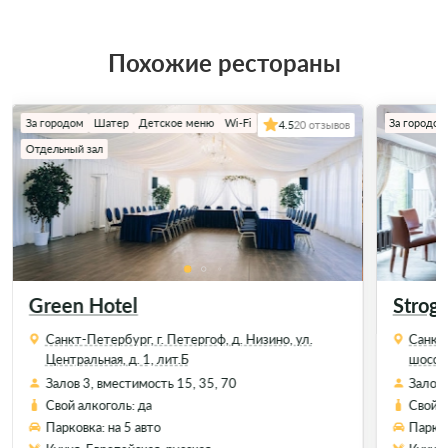
Похожие рестораны
За городом
Шатер
Детское меню
Wi-Fi
За городом
4.5
20 отзывов
Отдельный зал
Green Hotel
Stroga
Санкт-Петербург, г. Петергоф, д. Низино, ул.
Санкт-
Центральная, д. 1, лит.Б
шоссе,
Залов 3, вместимость 15, 35, 70
Залов 
Свой алкоголь: да
Свой а
Парковка: на 5 авто
Парков