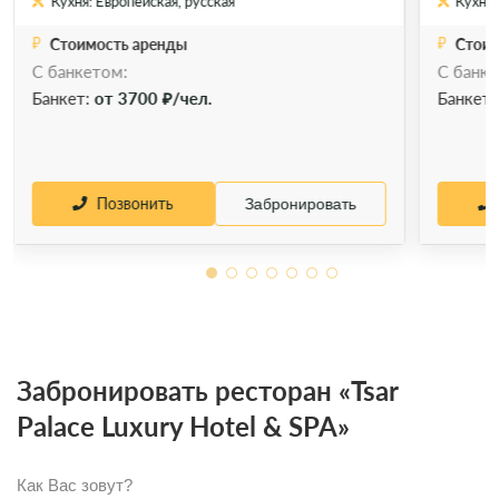
Кухня: Европейская, русская
Кухня:
Стоимость аренды
Стоим
С банкетом:
С банке
Позвонить
Забронировать
Банкет:
от 3700 ₽/чел.
Банкет
Позвонить
Забронировать
Забронировать ресторан «Tsar
Palace Luxury Hotel & SPA»