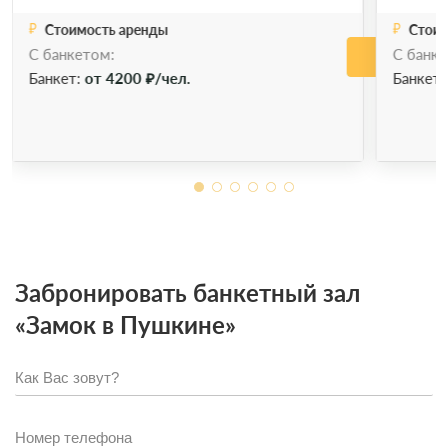
Стоимость аренды
Стоим
С банкетом:
С банке
Позвонить
Позво
Забронировать
Банкет:
от 4200 ₽/чел.
Банкет
Забронировать банкетный зал
«Замок в Пушкине»