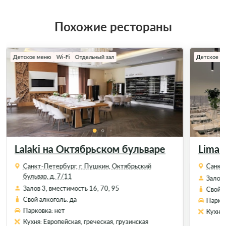
Похожие рестораны
Детское меню
Wi-Fi
Отдельный зал
Детское м
Lalaki на Октябрьском бульваре
Lima
Санкт-Петербург, г. Пушкин, Октябрьский
Санкт-
бульвар, д. 7/11
Залов 
Залов 3, вместимость 16, 70, 95
Свой а
Свой алкоголь: да
Парков
Парковка: нет
Кухня:
Кухня: Европейская, греческая, грузинская