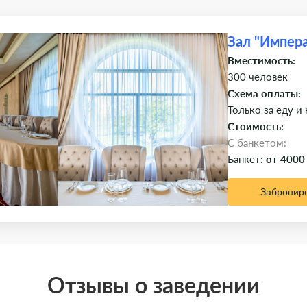
Зал "Импер
Вместимость:
300 человек
Схема оплаты:
Только за еду и
Стоимость:
C банкетом:
Банкет:
от 4000
Забронир
Отзывы о заведении