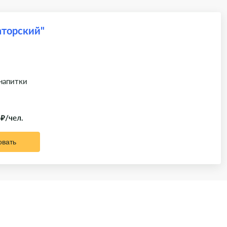
аторский"
 напитки
 ₽/чел.
овать