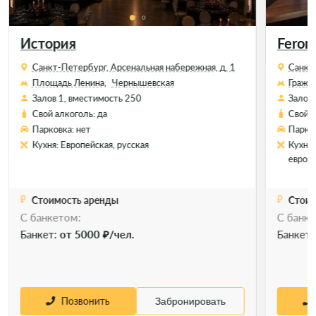
История
Ferom
Санкт-Петербург, Арсенальная набережная, д. 1
Санкт-
Площадь Ленина,
Чернышевская
Гражд
Залов 1, вместимость 250
Залов 
Свой алкоголь: да
Свой а
Парковка: нет
Парков
Кухня: Европейская, русская
Кухня:
европе
Стоимость аренды
Стоим
C банкетом:
С банке
Позвонить
Забронировать
Банкет:
от 5000 ₽/чел.
Банкет
Позвонить
Забронировать