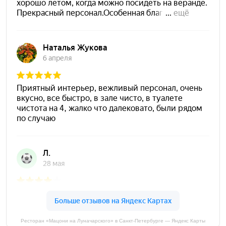
Ресторан «Мацони на Луначарского» в Санкт-Петербурге — Яндекс Карты