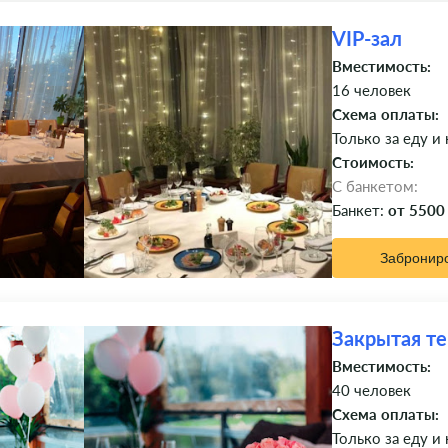
VIP-зал
Вместимость:
16 человек
Схема оплаты:
Только за еду и
Стоимость:
C банкетом:
Банкет:
от 5500
Забронир
Закрытая те
Вместимость:
40 человек
Схема оплаты:
Только за еду и