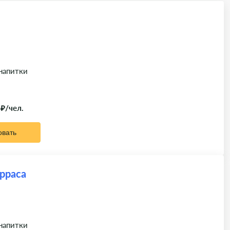
 напитки
 ₽/чел.
овать
рраса
 напитки