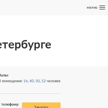
МЕНЮ
етербурге
Залы:
4 помещения:
16
,
40
,
50
,
52
человек
 телефону:
Заказать