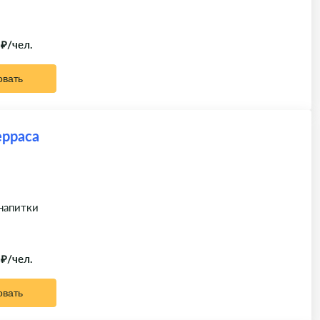
 ₽/чел.
овать
ерраса
 напитки
 ₽/чел.
овать