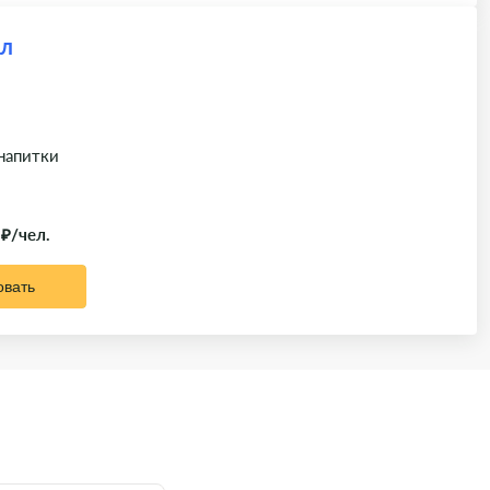
ал
 напитки
 ₽/чел.
овать