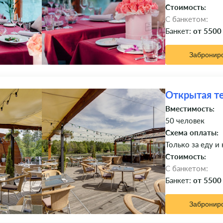
Стоимость:
C банкетом:
Банкет:
от 5500
Забронир
Открытая т
Вместимость:
50 человек
Схема оплаты:
Только за еду и
Стоимость:
C банкетом:
Банкет:
от 5500
Забронир