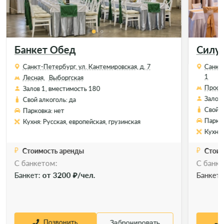
Банкет Обед
Силу
Санкт-Петербург, ул. Кантемировская, д. 7
Санкт-
1
Лесная,
Выборгская
Просп
Залов 1, вместимость 180
Залов 
Свой алкоголь: да
Свой а
Парковка: нет
Парков
Кухня: Русская, европейская, грузинская
Кухня:
Стоимость аренды
Стоим
C банкетом:
С банке
Банкет:
от 3200 ₽/чел.
Банкет
Позвонить
Забронировать