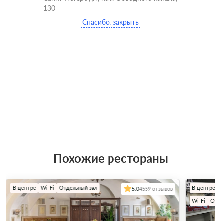
130
Спасибо, закрыть
Похожие рестораны
В центре
Wi-Fi
Отдельный зал
В центре
5.0
4559 отзывов
Wi-Fi
Отд