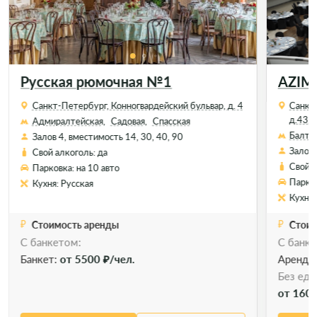
Русская рюмочная №1
AZIM
Санкт-Петербург, Конногвардейский бульвар, д. 4
Санкт
д.43/
Адмиралтейская,
Садовая,
Спасская
Балти
Залов 4, вместимость 14, 30, 40, 90
Залов 
Свой алкоголь: да
Свой а
Парковка: на 10 авто
Парков
Кухня: Русская
Кухня:
Стоимость аренды
Стоим
С банкетом:
С банке
Банкет:
от 5500 ₽/чел.
Аренда
Без еды
от 1600