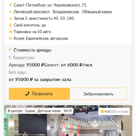
Санкт-Петербург, ул. Черняховского, 75
Лиговский проспект,
Владимирская,
Обводный канал
Залов 3, вместимость 40, 50, 180
Свой алкоголь: да
Парковка: на 50 авто
Кухня: Европейская, авторская
Стоимость аренды
С банкетом:
Аренда:
95000 ₽
Банкет:
от 6000 ₽/чел.
Без еды:
от 95000 ₽ за закрытие зала
Позвонить
Забронировать
В центре
Сцена
Детское меню
Wi-Fi
4.6
1033 отзыва