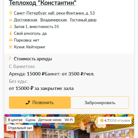
Теплоход "Константин"
Санкт-Петербург, наб. реки Фонтанки, д. 53
Достоевская,
Владимирская,
Гостиный двор
Залов 1, вместимость 35
Свой алкоголь: да
Парковка: нет
Кухня: Кейтеринг
Стоимость аренды
C банкетом:
Аренда:
15000 ₽
Банкет:
от 3500 ₽/чел.
Без еды:
от 15000 ₽ за закрытие зала
Позвонить
Забронировать
В центре
Сцена
Детское меню
Wi-Fi
4.7
3318 отзывов
Отдельный зал