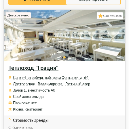
Детское меню
4.4
8 отзывов
Теплоход "Грация"
Санкт-Петербург, наб. реки Фонтанки, д. 64
Достоевская,
Владимирская,
Гостиный двор
Залов 1, вместимость 40
Свой алкоголь: да
Парковка: нет
Кухня: Кейтеринг
Стоимость аренды
C банкетом: