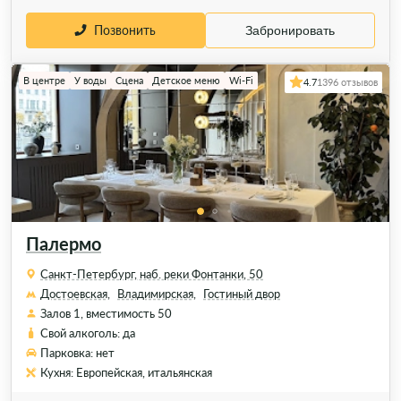
Позвонить
Забронировать
В центре
У воды
Сцена
Детское меню
Wi-Fi
4.7
1396 отзывов
Палермо
Санкт-Петербург, наб. реки Фонтанки, 50
Достоевская,
Владимирская,
Гостиный двор
Залов 1, вместимость 50
Свой алкоголь: да
Парковка: нет
Кухня: Европейская, итальянская