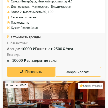
Санкт-Петербург, Невский проспект, д. 47
Достоевская,
Маяковская,
Владимирская
Залов 2, вместимость 80, 100
Свой алкоголь: нет
Парковка: нет
Кухня: Европейская
Стоимость аренды
С банкетом:
Аренда:
10000 ₽
Банкет:
от 2500 ₽/чел.
Без еды:
от 10000 ₽ за закрытие зала
Позвонить
Забронировать
В центре
Wi-Fi
5.0
606 отзывов