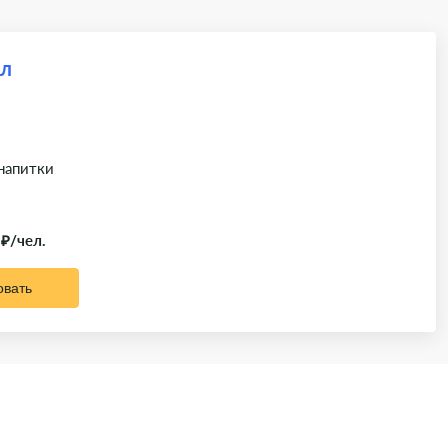
ал
 напитки
 ₽/чел.
овать