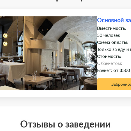
Основной з
Вместимость:
50 человек
Схема оплаты:
Только за еду и
Стоимость:
C банкетом:
Банкет:
от 3500
Забронир
Отзывы о заведении