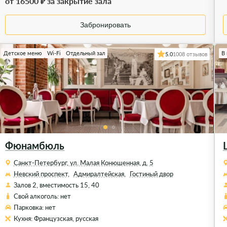
от 16500 ₽ за закрытие зала
Забронировать
Детское меню
Wi-Fi
Отдельный зал
В
5.0
1008 отзывов
Фюнамбюль
Санкт-Петербург, ул. Малая Конюшенная, д. 5
Невский проспект,
Адмиралтейская,
Гостиный двор
Залов 2, вместимость 15, 40
Свой алкоголь: нет
Парковка: нет
Кухня: Французская, русская