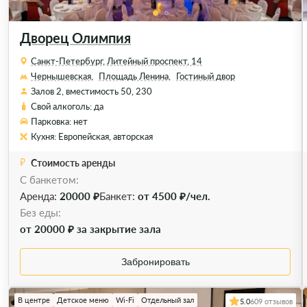
Дворец Олимпия
Санкт-Петербург, Литейный проспект, 14
Чернышевская,
Площадь Ленина,
Гостиный двор
Залов 2, вместимость 50, 230
Свой алкоголь: да
Парковка: нет
Кухня: Европейская, авторская
Стоимость аренды
С банкетом:
Аренда:
20000 ₽
Банкет:
от 4500 ₽/чел.
Без еды:
от 20000 ₽ за закрытие зала
Забронировать
В центре
Детское меню
Wi-Fi
Отдельный зал
5.0
609 отзывов