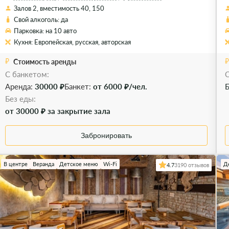
Залов 2, вместимость 40, 150
Свой алкоголь: да
Парковка: на 10 авто
Кухня: Европейская, русская, авторская
Стоимость аренды
С банкетом:
C
Аренда:
30000 ₽
Банкет:
от 6000 ₽/чел.
Б
Без еды:
от 30000 ₽ за закрытие зала
Забронировать
В центре
Веранда
Детское меню
Wi-Fi
Д
4.7
3190 отзывов