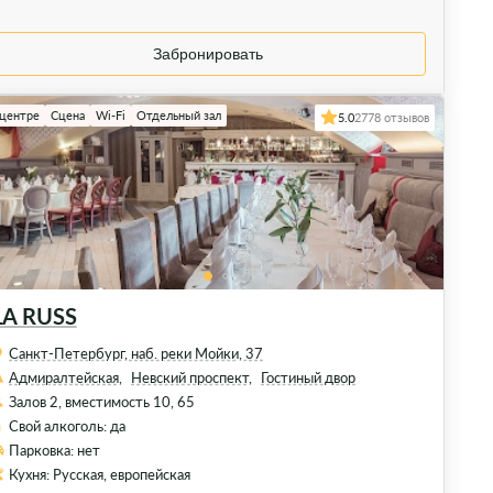
Забронировать
 центре
Сцена
Wi-Fi
Отдельный зал
5.0
2778 отзывов
LA RUSS
Санкт-Петербург, наб. реки Мойки, 37
Адмиралтейская,
Невский проспект,
Гостиный двор
Залов 2, вместимость 10, 65
Свой алкоголь: да
Парковка: нет
Кухня: Русская, европейская