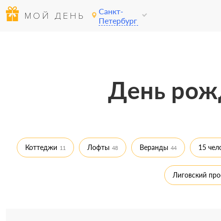
Санкт-
МОЙ ДЕНЬ
Петербург
День рож
Коттеджи
Лофты
Веранды
15 чел
11
48
44
Лиговский про