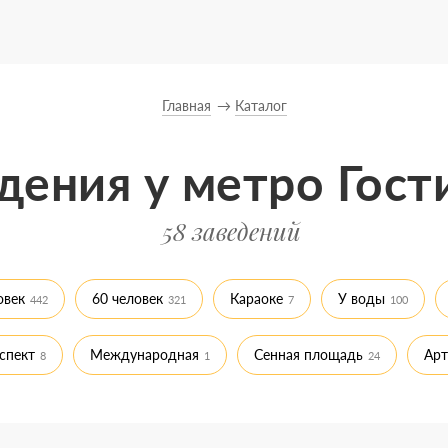
Главная
Каталог
дения у метро Гост
58 заведений
овек
60 человек
Караоке
У воды
442
321
7
100
спект
Международная
Сенная площадь
Арт
8
1
24