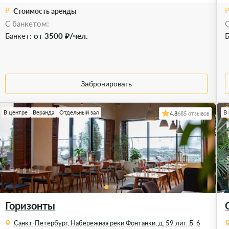
Стоимость аренды
С банкетом:
С
Банкет:
от 3500 ₽/чел.
Б
Забронировать
В центре
Веранда
Отдельный зал
В
4.8
685 отзывов
Горизонты
Санкт-Петербург, Набережная реки Фонтанки, д. 59 лит. Б, 6