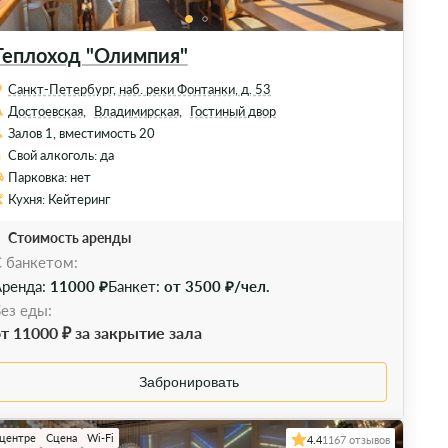
Теплоход "Олимпия"
Санкт-Петербург, наб. реки Фонтанки, д. 53
Достоевская,
Владимирская,
Гостиный двор
Залов 1, вместимость 20
Свой алкоголь: да
Парковка: нет
Кухня: Кейтеринг
Стоимость аренды
 банкетом:
ренда:
11000 ₽
Банкет:
от 3500 ₽/чел.
ез еды:
т 11000 ₽ за закрытие зала
Забронировать
 центре
Сцена
Wi-Fi
4.4
1167 отзывов