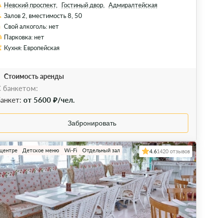
Невский проспект,
Гостиный двор,
Адмиралтейская
Залов 2, вместимость 8, 50
Свой алкоголь: нет
Парковка: нет
Кухня: Европейская
Стоимость аренды
 банкетом:
анкет:
от 5600 ₽/чел.
Забронировать
 центре
Детское меню
Wi-Fi
Отдельный зал
4.6
1420 отзывов