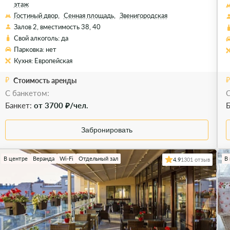
этаж
Гостиный двор,
Сенная площадь,
Звенигородская
Залов 2, вместимость 38, 40
Свой алкоголь: да
Парковка: нет
Кухня: Европейская
Стоимость аренды
С банкетом:
С
Банкет:
от 3700 ₽/чел.
Б
Забронировать
В центре
Веранда
Wi-Fi
Отдельный зал
В
4.9
1301 отзыв