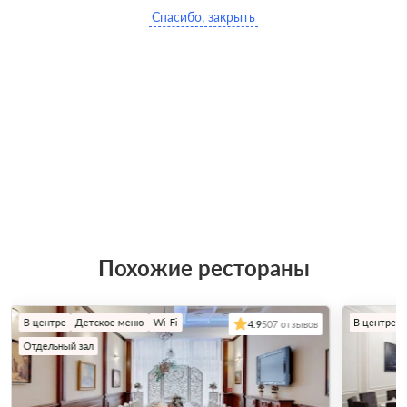
Спасибо, закрыть
Похожие рестораны
В центре
Детское меню
Wi-Fi
В центре
4.9
507 отзывов
Отдельный зал