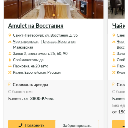
Amulet на Восстания
Чайк
Санкт-Петербург, ул. Восстания, д. 35
Санкт-
Чернышевская,
Площадь Восстания,
Черны
Маяковская
Восст
Залов 3, вместимость 25, 60, 90
Залов 
Свой алкоголь: да
Свой а
Парковка: на 20 авто
Парков
Кухня: Европейская, Русская
Кухня:
Стоимость аренды
Стоим
С банкетом:
C банке
Позвонить
Забронировать
Банкет:
от 3800 ₽/чел.
Банкет
Без еды
от 1500
Позвонить
Забронировать