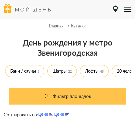
МОЙ ДЕНЬ
Главная
Каталог
День рождения у метро
Звенигородская
Бани / сауны
Шатры
Лофты
20 челов
5
22
48
Фильтр площадок
Сортировать по: