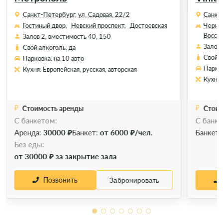
Санкт-Петербург, ул. Садовая, 22/2
Санкт-
Гостиный двор,
Невский проспект,
Достоевская
Черны
Восст
Залов 2, вместимость 40, 150
Залов 
Свой алкоголь: да
Свой а
Парковка: на 10 авто
Парков
Кухня: Европейская, русская, авторская
Кухня:
Стоимость аренды
Стоим
С банкетом:
С банке
Аренда:
30000 ₽
Банкет:
от 6000 ₽/чел.
Банкет
Без еды:
от 30000 ₽ за закрытие зала
Позвонить
Забронировать