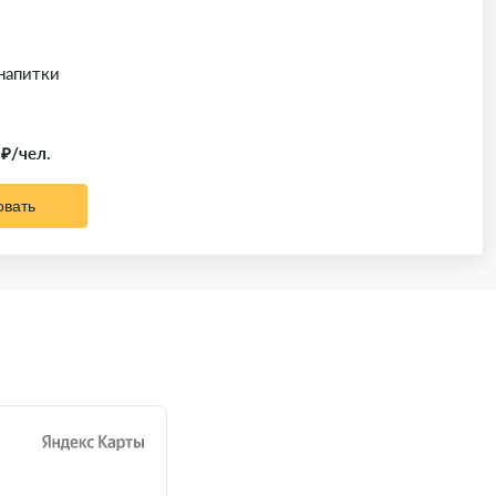
 напитки
 ₽/чел.
овать