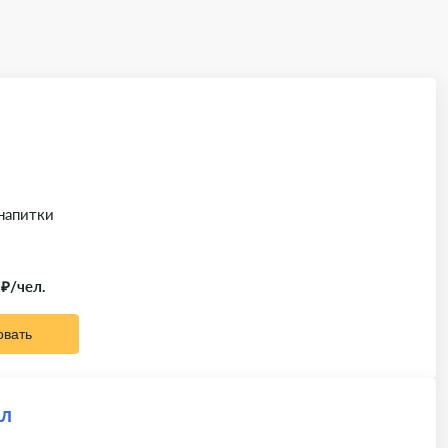
 напитки
 ₽/чел.
овать
ал