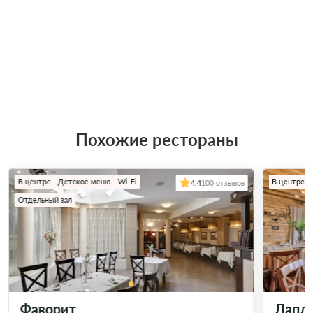
Похожие рестораны
В центре
Детское меню
Wi-Fi
В центре
4.4
100 отзывов
Отдельный зал
Фаворит
Лапл