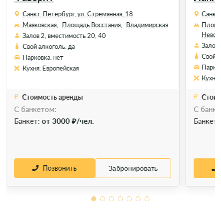
Санкт-Петербург, ул. Стремянная, 18
Санкт-
Маяковская,
Площадь Восстания,
Владимирская
Площа
Невско
Залов 2, вместимость 20, 40
Залов 
Свой алкоголь: да
Свой а
Парковка: нет
Парков
Кухня: Европейская
Кухня:
Стоимость аренды
Стоим
С банкетом:
С банке
Банкет:
от 3000 ₽/чел.
Банкет
Позвонить
Забронировать