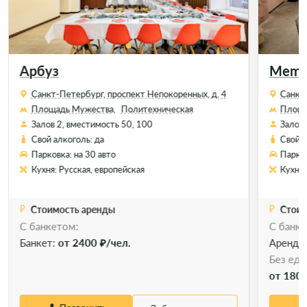
Арбуз
Memor
Санкт-Петербург, проспект Непокоренных, д. 4
Санкт-
Площадь Мужества,
Политехническая
Площа
Залов 2, вместимость 50, 100
Залов 
Свой алкоголь: да
Свой а
Парковка: на 30 авто
Парков
Кухня: Русская, европейская
Кухня:
Стоимость аренды
Стоим
С банкетом:
С банке
Банкет:
от 2400 ₽/чел.
Аренда
Без еды
от 1800