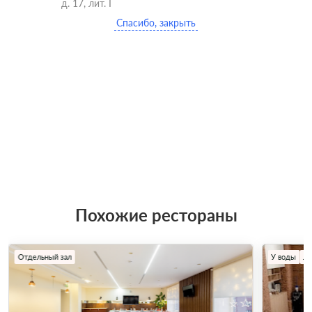
д. 17, лит. Г
Спасибо, закрыть
Похожие рестораны
Отдельный зал
У воды
Л